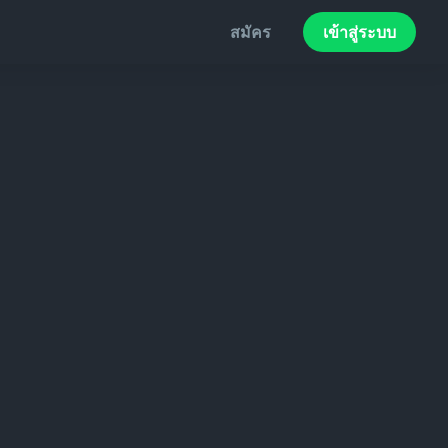
สมัคร
เข้าสู่ระบบ